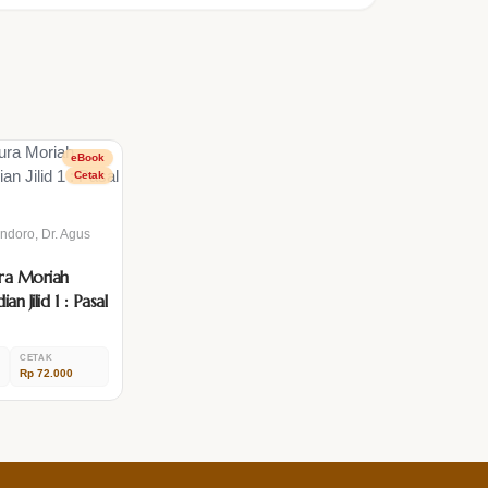
eBook
Cetak
indoro, Dr. Agus
ura Moriah
an Jilid 1 : Pasal
CETAK
Rp 72.000