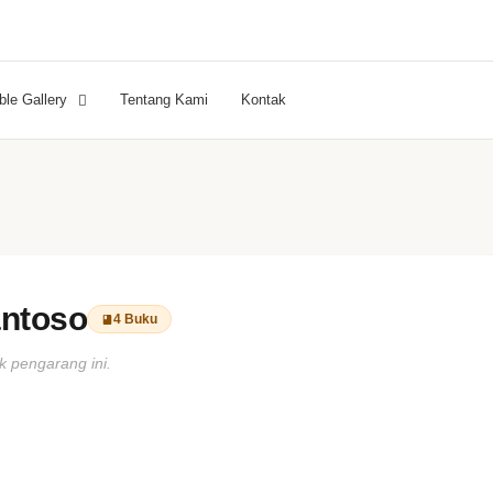
ble Gallery
Tentang Kami
Kontak
antoso
4 Buku
k pengarang ini.