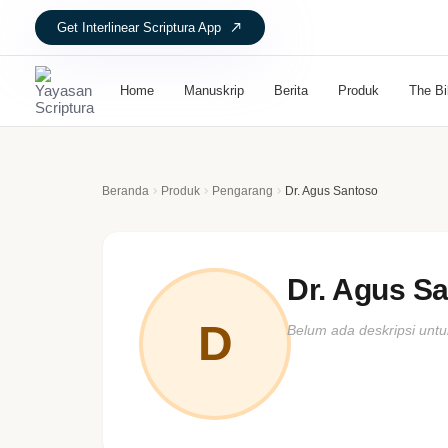
Get Interlinear Scriptura App
Home
Manuskrip
Berita
Produk
The Bi
Beranda
Produk
Pengarang
Dr. Agus Santoso
Dr. Agus S
D
Belum ada deskripsi untu