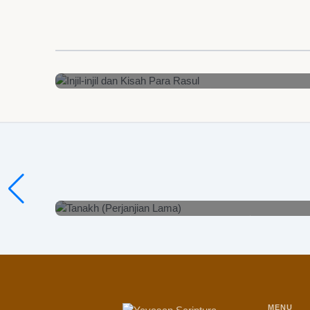
Injil-injil dan Kisah Para Rasul
Lihat Detail
Tanakh (Perjanjian Lama)
Lihat Detail
MENU