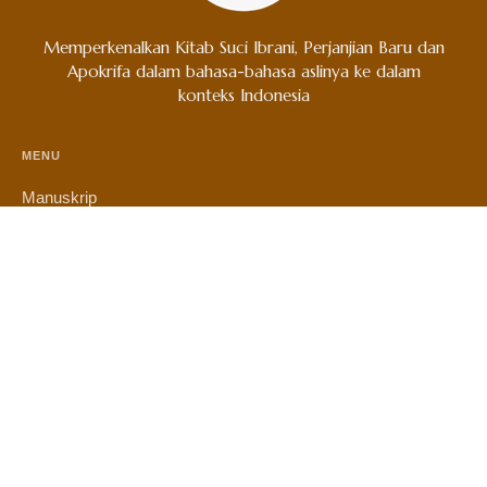
Memperkenalkan Kitab Suci Ibrani, Perjanjian Baru dan
Apokrifa dalam bahasa-bahasa aslinya ke dalam
konteks Indonesia
MENU
Manuskrip
Berita
Produk
The Bible Gallery
Registrasi The Bible Gallery
Koleksi
Tentang Kami
Kontak