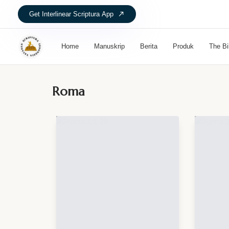
G
e
t
I
n
t
e
r
l
i
n
e
a
r
S
c
r
i
p
t
u
r
a
A
p
p
Home
Manuskrip
Berita
Produk
The Bi
Roma