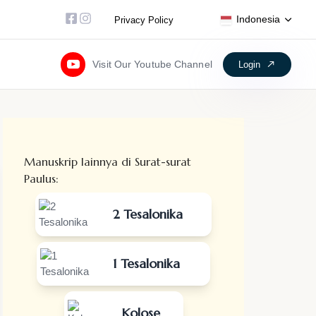
Facebook-square
Instagram
Indonesia
Privacy Policy
Visit Our Youtube Channel
L
o
g
i
n
Manuskrip lainnya di Surat-surat
Paulus:
2 Tesalonika
1 Tesalonika
Kolose