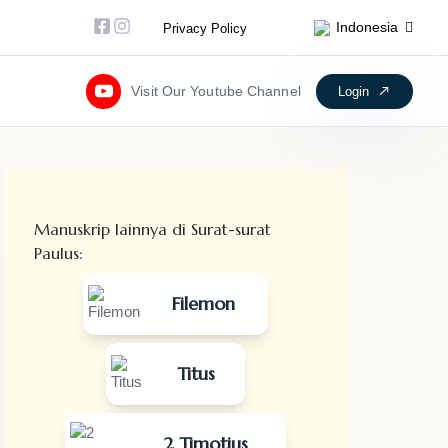
Facebook-square
Instagram
Indonesia
Privacy Policy
Visit Our Youtube Channel
Login
Manuskrip lainnya di Surat-surat
Paulus:
Filemon
Titus
2 Timotius