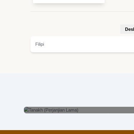
Desk
Filipi
Tanakh (Perjanjian Lama)
Lihat Detail