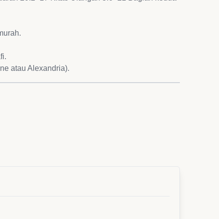
murah.
i.
ne atau Alexandria).