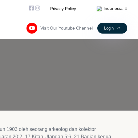
Facebook-square
Instagram
Indonesia
Privacy Policy
Visit Our Youtube Channel
Login
un 1903 oleh seorang arkeolog dan kolektor
luaran 20:2–17 Kitab Ulangan 5:6–21 Bagian kedua