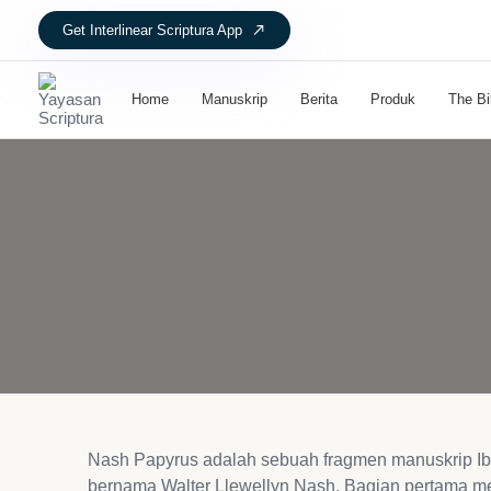
Get Interlinear Scriptura App
Home
Manuskrip
Berita
Produk
The Bi
Nash Papyrus adalah sebuah fragmen manuskrip Ibr
bernama Walter Llewellyn Nash. Bagian pertama me