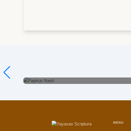
Papirus Nash
Lihat Detail
MENU