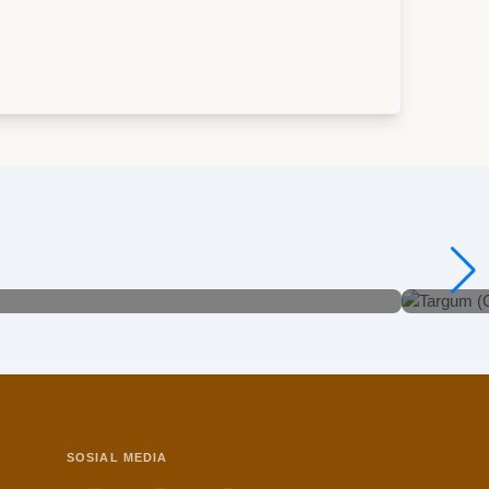
Targum 
Lihat Det
SOSIAL MEDIA